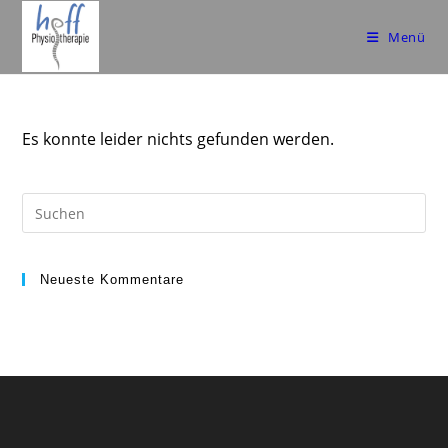
Zum
Inhalt
Menü
springen
Es konnte leider nichts gefunden werden.
Pre
Es
to
clo
Neueste Kommentare
the
sea
pan